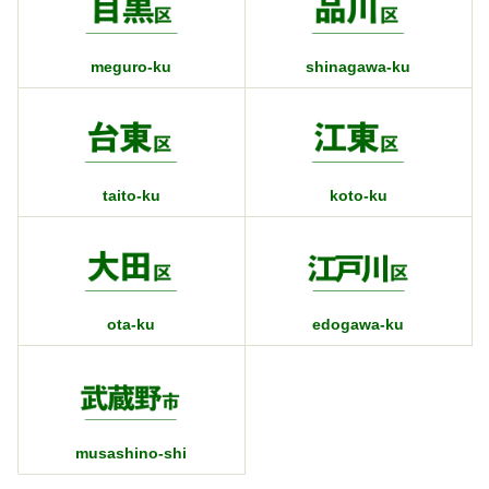
meguro-ku
shinagawa-ku
taito-ku
koto-ku
ota-ku
edogawa-ku
musashino-shi