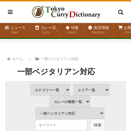
ニュース
カレー店
特集
新店情報
お取
News
Curry
Feature
NewOpen
Otor
ホーム
一部ベジタリアン対応
一部ベジタリアン対応