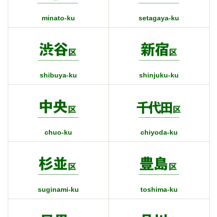
minato-ku
setagaya-ku
shibuya-ku
shinjuku-ku
chuo-ku
chiyoda-ku
suginami-ku
toshima-ku