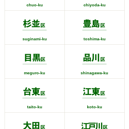
chuo-ku
chiyoda-ku
suginami-ku
toshima-ku
meguro-ku
shinagawa-ku
taito-ku
koto-ku