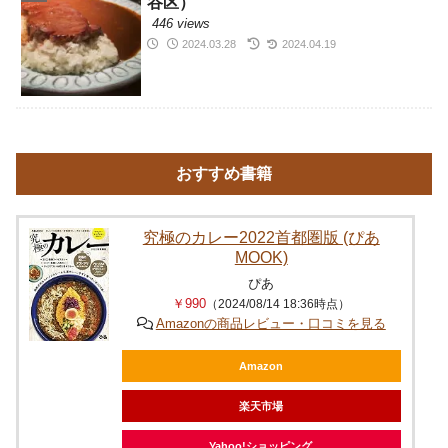
谷区）
446 views
2024.03.28
2024.04.19
おすすめ書籍
究極のカレー2022首都圏版 (ぴあ
MOOK)
ぴあ
￥990
（2024/08/14 18:36時点）
Amazonの商品レビュー・口コミを見る
Amazon
楽天市場
Yahoo!ショッピング