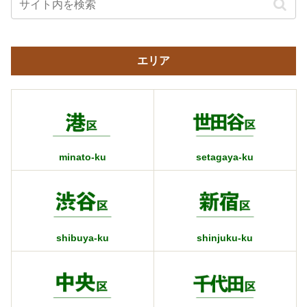
エリア
minato-ku
setagaya-ku
shibuya-ku
shinjuku-ku