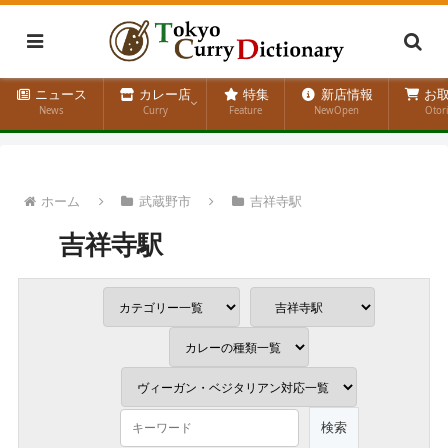
ニュース
カレー店
特集
新店情報
お取
News
Curry
Feature
NewOpen
Otor
ホーム
武蔵野市
吉祥寺駅
吉祥寺駅