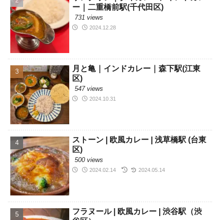
ー｜二重橋前駅(千代田区)
731 views
2024.12.28
月と亀｜インドカレー｜森下駅(江東
区)
547 views
2024.10.31
ストーン | 欧風カレー | 浅草橋駅 (台東
区)
500 views
2024.02.14
2024.05.14
フラヌール | 欧風カレー | 渋谷駅（渋