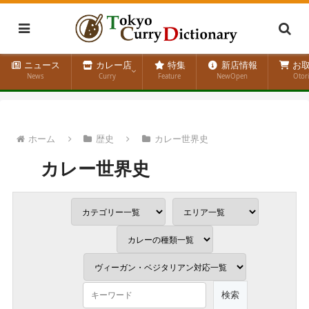
ニュース
カレー店
特集
新店情報
お取
News
Curry
Feature
NewOpen
Otor
ホーム
歴史
カレー世界史
カレー世界史