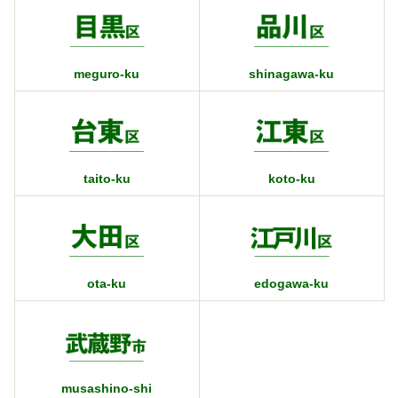
meguro-ku
shinagawa-ku
taito-ku
koto-ku
ota-ku
edogawa-ku
musashino-shi