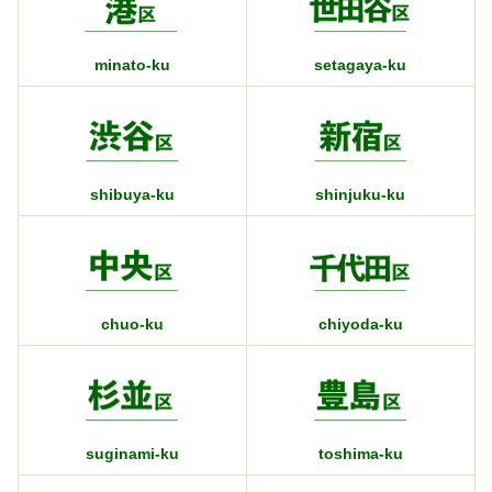
minato-ku
setagaya-ku
shibuya-ku
shinjuku-ku
chuo-ku
chiyoda-ku
suginami-ku
toshima-ku