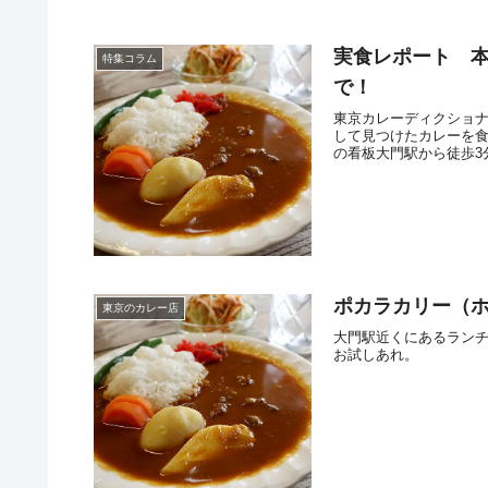
実食レポート 
特集コラム
で！
東京カレーディクショ
して見つけたカレーを
の看板大門駅から徒歩3
ポカラカリー（
東京のカレー店
大門駅近くにあるラン
お試しあれ。