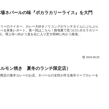
本場ネパールの味『ポカラカリーライス』を大門
ナリーのライター、カレー大好きノリコングがランチタイムにぶらぶら
食べる実食レポート。第一回はこちら！路地裏で見つけたポカラカリー
分。増上寺へ向かう道を右に入り芝大明神に向かう路地...
2024.09.20
ホルモン焼き 夏冬のランチ限定店）
チ限定の激辛カレーのお店。ネパールの女性が作る激辛スープカレーを