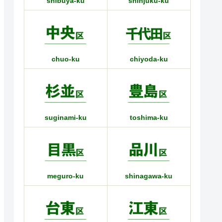
shibuya-ku
shinjuku-ku
chuo-ku
chiyoda-ku
suginami-ku
toshima-ku
meguro-ku
shinagawa-ku