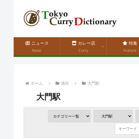
ニュース
カレー店
特集
News
Curry
Feature
ホーム
港区
大門駅
大門駅