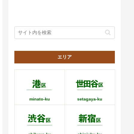
エリア
minato-ku
setagaya-ku