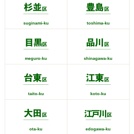
suginami-ku
toshima-ku
meguro-ku
shinagawa-ku
taito-ku
koto-ku
ota-ku
edogawa-ku