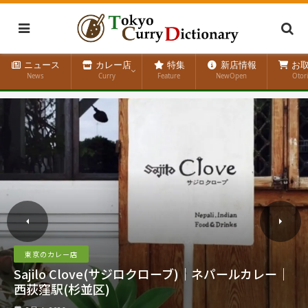
ニュース
カレー店
特集
新店情報
お取
News
Curry
Feature
NewOpen
Otor
東京のカレー店
三茶カリーZAZA(ザザ)｜スパイスカレー｜三軒茶
屋駅(世田谷区)