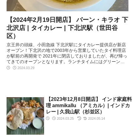
【2024年2月19日開店】 バーン・キラオ 下
北沢店 | タイカレー | 下北沢駅（世田谷
区）
京王井の頭線、小田急線 下北沢駅にタイカレー提供店が新店
オープン！下北沢の地で2003年から営業していたタイ料理店
が駅前の再開発で 2021年に閉店しておりましたが、再び帰っ
てきてのオープンとなります。ランチタイムにはグリーンカ
レーの提供があります。老舗のタイ料理店の本格カレーを是
2024.03.29
非味わってみてください。
【2023年12月8日開店】 インド家庭料
理 ammikallu （アミカル）| インドカ
レー | 久我山駅（杉並区）
2024.03.25
2024.05.14