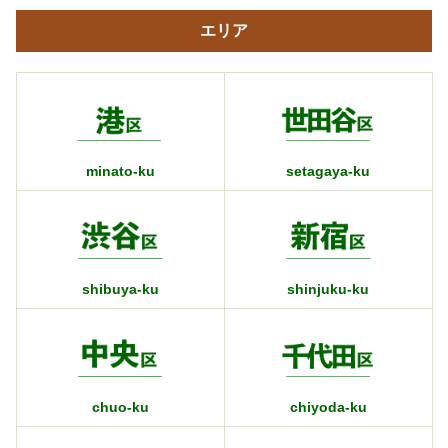
エリア
minato-ku
setagaya-ku
shibuya-ku
shinjuku-ku
chuo-ku
chiyoda-ku