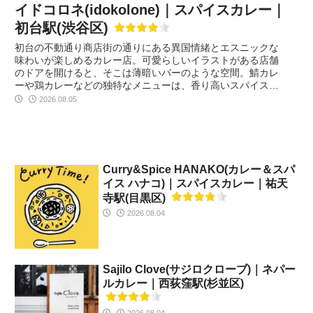
イドコロネ(idokolone)｜スパイスカレー｜
初台駅(渋谷区)
初台の不動通り商店街の通りにある異国情緒とエスニックな
味わいが楽しめるカレー店。可愛らしいイラストがある店舗
のドアを開けると、そこは薄暗いバーのような空間。鯖カレ
ーや鶏カレーなどの独特なメニューは、香り高いスパイスと
食材の組み合わせで、一度味わうと忘れられない美味しさ。
2026.08.05
お店の雰囲気もアットホームで店主のキャラクターもユニー
ク。カレー好きなら一度は訪れる価値のある隠れ家的なお
店。
Curry&Spice HANAKO(カレー＆スパ
イス ハナコ)｜スパイスカレー｜祐天
寺駅(目黒区)
2026.08.04
Sajilo Clove(サジロクローブ)｜ネパー
ルカレー｜西荻窪駅(杉並区)
2026.08.04