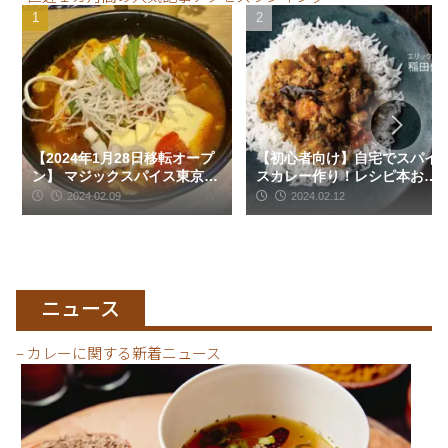
【2024年1月28日移転オープ
【初心者向け】自宅でスパイ
ン】 マジックスパイス東京御
スカレー作り！レシピ本おす
殿 | スープカレー | 下北沢駅
すめ5選
2024.02.09
2024.02.12
（世田谷区）
ニュース
– カレーに関する新着ニュース