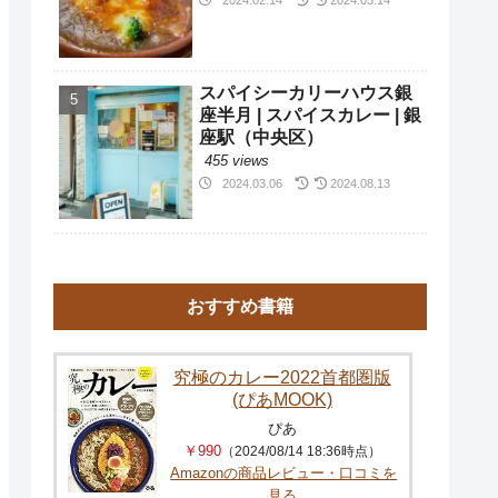
スパイシーカリーハウス銀
座半月 | スパイスカレー | 銀
座駅（中央区）
455 views
2024.03.06
2024.08.13
おすすめ書籍
究極のカレー2022首都圏版
(ぴあMOOK)
ぴあ
￥990
（2024/08/14 18:36時点）
Amazonの商品レビュー・口コミを
見る