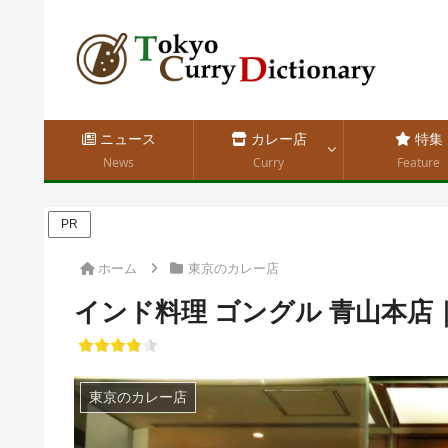
ニュース
カレー店
特集
News
Curry
Feature
PR
ホーム
東京のカレー店
インド料理 ゴングル 青山本店
東京のカレー店