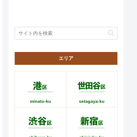
エリア
minato-ku
setagaya-ku