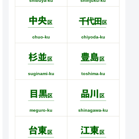
shibuya-ku
shinjuku-ku
chuo-ku
chiyoda-ku
suginami-ku
toshima-ku
meguro-ku
shinagawa-ku