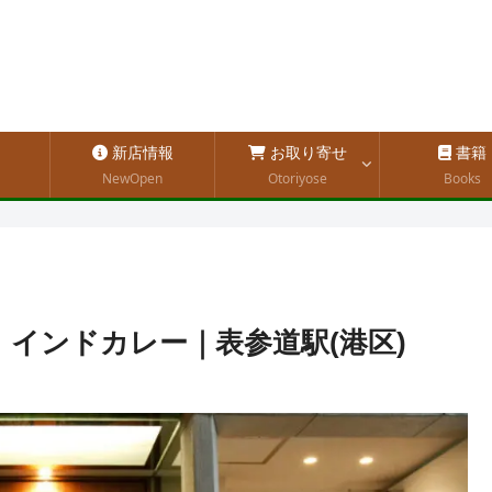
新店情報
お取り寄せ
書籍
NewOpen
Otoriyose
Books
｜インドカレー｜表参道駅(港区)