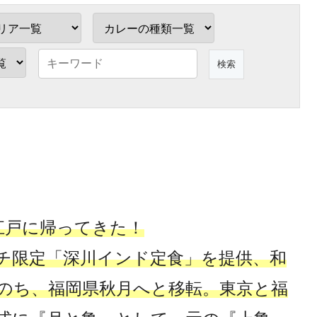
江戸に帰ってきた！
チ限定「深川インド定食」を提供、和
のち、福岡県秋月へと移転。東京と福