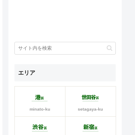
エリア
minato-ku
setagaya-ku