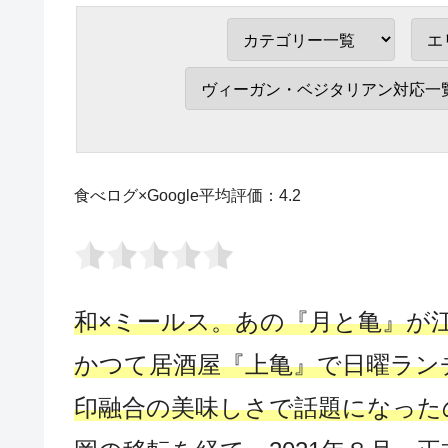
食べログ×Google平均評価：4.2
和×ミールス。あの『月と亀』が
かつて居酒屋『上亀』で日曜ラン
印融合の美味しさで話題になった