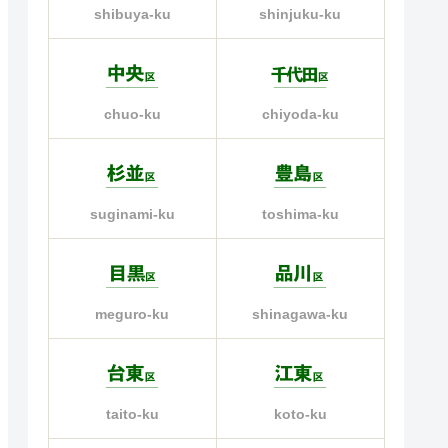
shinjuku-ku
shibuya-ku
chiyoda-ku
chuo-ku
suginami-ku
toshima-ku
meguro-ku
shinagawa-ku
taito-ku
koto-ku