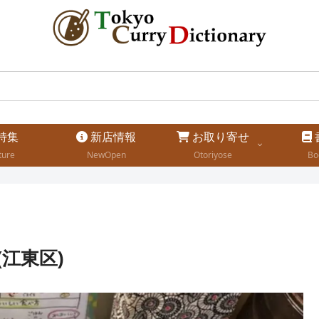
特集
新店情報
お取り寄せ
ture
NewOpen
Otoriyose
Bo
江東区)