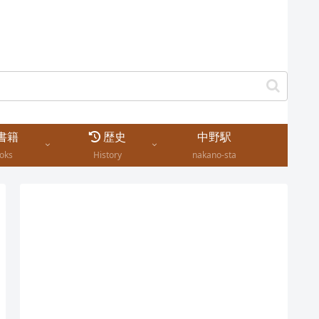
書籍
歴史
中野駅
oks
History
nakano-sta