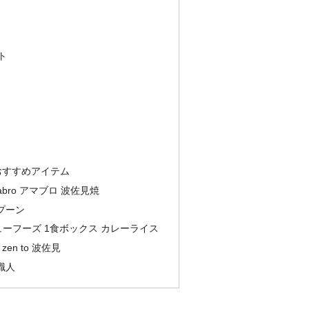
ト
おすすめアイテム
mabro アマブロ 波佐見焼
プーン
ーフーズ 1食ボックス カレーライス
zen to 波佐見
職人