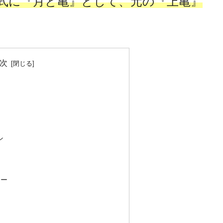
正式に『月と亀』として、元の『上亀』
次
ン
リー