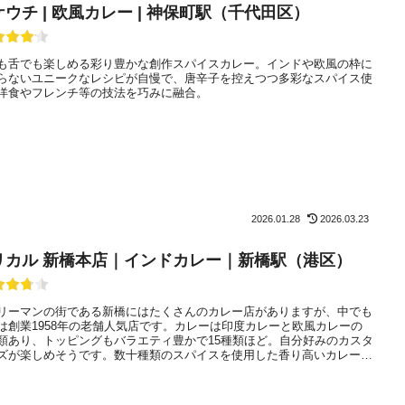
ケウチ | 欧風カレー | 神保町駅（千代田区）
も舌でも楽しめる彩り豊かな創作スパイスカレー。インドや欧風の枠に
らないユニークなレシピが自慢で、唐辛子を控えつつ多彩なスパイス使
洋食やフレンチ等の技法を巧みに融合。
2026.01.28
2026.03.23
リカル 新橋本店｜インドカレー｜新橋駅（港区）
リーマンの街である新橋にはたくさんのカレー店がありますが、中でも
は創業1958年の老舗人気店です。カレーは印度カレーと欧風カレーの
類あり、トッピングもバラエティ豊かで15種類ほど。自分好みのカスタ
ズが楽しめそうです。数十種類のスパイスを使用した香り高いカレーは
年以上愛され続けた逸品。