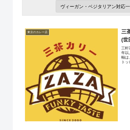
三
東京のカレー店
(世
三軒
年以
軸は
トッ
ます
皿を