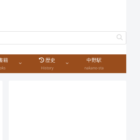
書籍
歴史
中野駅
oks
History
nakano-sta