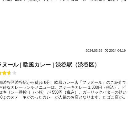
。若手のベトナム人たちが作る欧風カレー、この界隈でこれからの人気
なりそうです。
2024.03.29
2024.04.19
ヌール | 欧風カレー | 渋谷駅（渋谷区）
都渋谷区渋谷駅から徒歩 8分、欧風カレー店「フラヌール」のご紹介で
お得なカレーランチメニューは、ステーキカレー 1,300円（税込）。ビ
はキリン一番搾り（小瓶）が 550円（税込）。ガーリックバターの効い
120ｇのステーキがのったカレーが人気のお店となります。たばこ店が営
レー店となり、話題となっています。