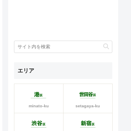
エリア
minato-ku
setagaya-ku