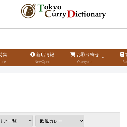
特集
新店情報
お取り寄せ
ture
NewOpen
Otoriyose
Bo