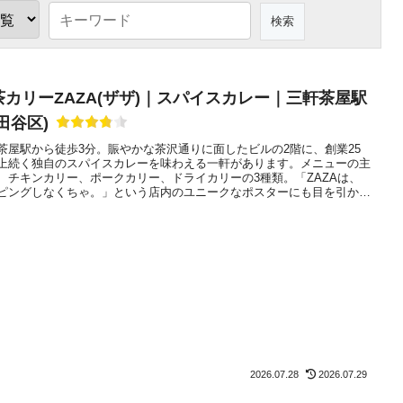
茶カリーZAZA(ザザ)｜スパイスカレー｜三軒茶屋駅
田谷区)
茶屋駅から徒歩3分。賑やかな茶沢通りに面したビルの2階に、創業25
上続く独自のスパイスカレーを味わえる一軒があります。メニューの主
、チキンカリー、ポークカリー、ドライカリーの3種類。「ZAZAは、
ピングしなくちゃ。」という店内のユニークなポスターにも目を引かれ
。定番のカレーに豊富なトッピングを重ね、その日の気分に合わせた一
どうぞ。
2026.07.28
2026.07.29