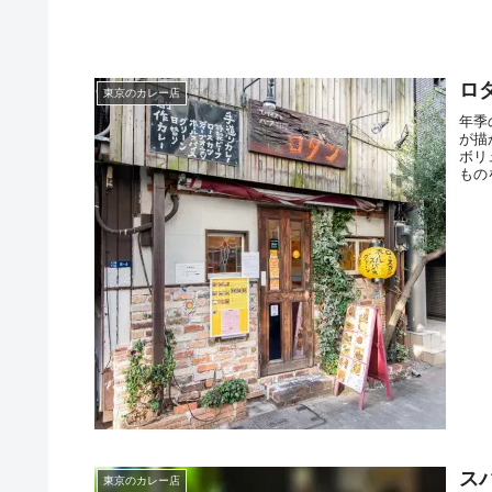
ロダ
東京のカレー店
年季
が描
ボリ
もの
り抜
スパ
東京のカレー店