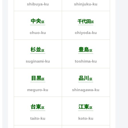
shinjuku-ku
shibuya-ku
chiyoda-ku
chuo-ku
suginami-ku
toshima-ku
meguro-ku
shinagawa-ku
taito-ku
koto-ku