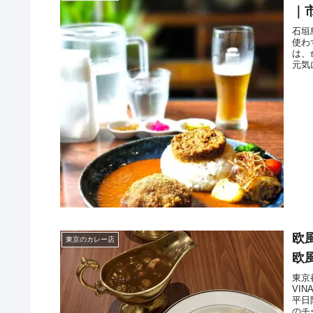
｜
石垣
使わ
は、
元気
欧風
東京のカレー店
欧
東京
VI
平日
のチ