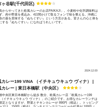
市ヶ谷駅(千代田区)
島からやってきた欧風カレーのお店PAIKAJI」。小麦粉や化学調味料は
ず、肉や野菜を煮込み、4日間かけて取るフォンで味を整える。沖縄に
命の薬を意味する『ぬちぐすい』という方言がある。皆さんの心と体を
にする『ぬちぐすい』になればうれしいです。
2024.12.03
カレー199 VINA （イチキュウキュウ ヴィナ） |
風カレー | 東日本橋駅（中央区）
都中央区東日本橋駅から徒歩 数分、欧風カレー店「欧風カレー199
NA（イチキュウキュウ ヴィナ）」のご紹介です。お得なカレーランチは
限定となりますが、野菜とチキンカレーが 890円（税込）。トッピング
ーズは、150円（税込)。ランチドリンクはコーヒーか紅茶が 100円（税