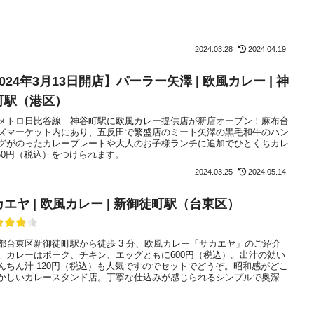
2024.03.28
2024.04.19
024年3月13日開店】パーラー矢澤 | 欧風カレー | 神
町駅（港区）
メトロ日比谷線 神谷町駅に欧風カレー提供店が新店オープン！麻布台
ズマーケット内にあり、五反田で繁盛店のミート矢澤の黒毛和牛のハン
グがのったカレープレートや大人のお子様ランチに追加でひとくちカレ
250円（税込）をつけられます。
2024.03.25
2024.05.14
カエヤ | 欧風カレー | 新御徒町駅（台東区）
都台東区新御徒町駅から徒歩 3 分、欧風カレー「サカエヤ」のご紹介
。カレーはポーク、チキン、エッグともに600円（税込）。出汁の効い
んちん汁 120円（税込）も人気ですのでセットでどうぞ。昭和感がどこ
かしいカレースタンド店。丁寧な仕込みが感じられるシンプルで奥深く
なカレーをお楽しみください。とにかく早くて安くて美味しいと評判で