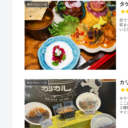
タ
東京のカレー店
目で
収ま
いと
カ
東京のカレー店
サラ
ここ
２種
マイ
60