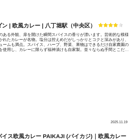
ン | 欧風カレー | 八丁堀駅（中央区）
のある外観、扉を開けた瞬間スパイスの香りが漂います。芸術的な模様
かれたカレーが名物。塩分は控えめだがしっかりとコクと深みがあり、
ュームも満点。スパイス、ハーブ、野菜、果物はできるだけ自家農園の
を使用し、カレーに限らず福神漬けも自家製。並々ならぬ手間とこだわ
いた自慢の本格欧風カレーを味わいたい。
2025.11.19
イス欧風カレー PAIKAJI (パイカジ)｜欧風カレー