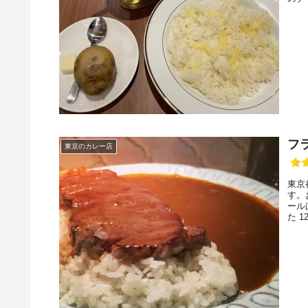
込）
店に
フラ
東京のカレー店
東京
す。
ール
た 
むカ