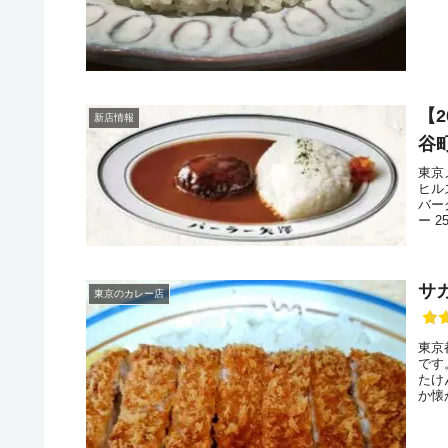
【2
新店情報
谷
東京
ヒル
バー
ー 
サ
東京のカレー店
東京
です
たけ
か懐
濃厚
す。