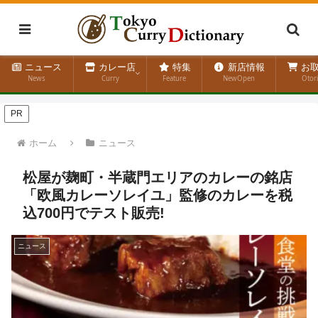
ニュース
カレー店
特集
新店情報
お取
News
Curry
Feature
NewOpen
Otor
PR
ホーム
ニュース
松屋が麹町・半蔵門エリアのカレーの銘店
「欧風カレーソレイユ」監修のカレーを税
込700円でテスト販売!
ニュース