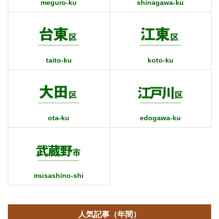
meguro-ku
shinagawa-ku
taito-ku
koto-ku
ota-ku
edogawa-ku
musashino-shi
人気記事（年間）