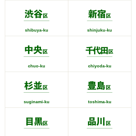
shibuya-ku
shinjuku-ku
chuo-ku
chiyoda-ku
suginami-ku
toshima-ku