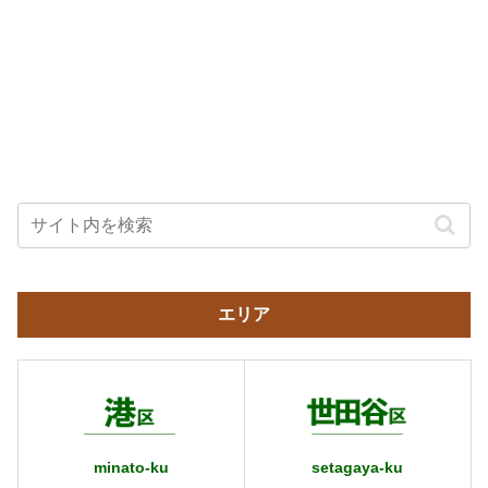
エリア
minato-ku
setagaya-ku