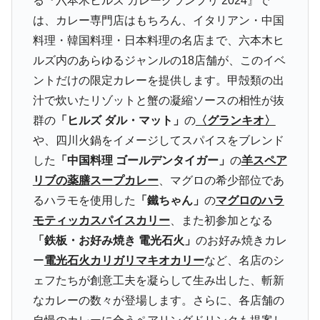
る『六本木ヒルズ カレーグランプリ 2024』で
は、カレー専門店はもちろん、イタリアン・中国
料理・韓国料理・日本料理の名店まで、六本木ヒ
ルズ内のあらゆるジャンルの18店舗が、このイベ
ントだけの限定カレーを提供します。甲殻類の出
汁で炊いたリゾットと蟹の凝縮ソースの相性が抜
群の
「ヒルズ ダル・マット」
の
〈グランキオ〉
や、四川火鍋をイメージしてスパイスをブレンド
した
「中国料理 ゴールデンタイガー」
の
羊スペア
リブの薬膳スープカレー
、マグロの希少部位であ
るハラモを使用した
「鐵ちゃん」
の
マグロのハラ
モティッカスパイスカリー
、また初参加となる
「鉄板・お好み焼き 電光石火」
のお好み焼きカレ
ー
電光石火カリガリマキオカリー
など、名店のシ
ェフたちが創意工夫を凝らして生み出した、斬新
なカレーの数々が登場します。さらに、各店舗の