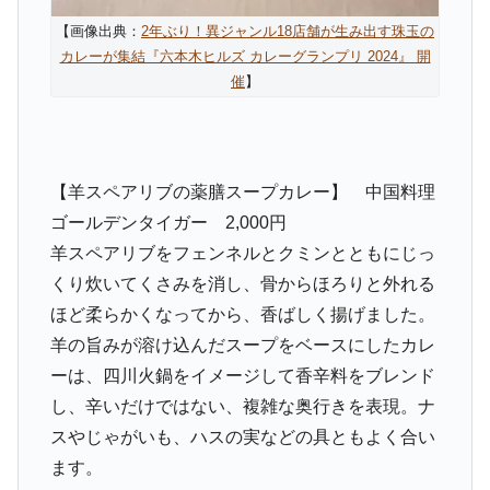
【画像出典：
2年ぶり！異ジャンル18店舗が生み出す珠玉の
カレーが集結『六本木ヒルズ カレーグランプリ 2024』 開
催
】
【羊スペアリブの薬膳スープカレー】 中国料理
ゴールデンタイガー 2,000円
羊スペアリブをフェンネルとクミンとともにじっ
くり炊いてくさみを消し、骨からほろりと外れる
ほど柔らかくなってから、香ばしく揚げました。
羊の旨みが溶け込んだスープをベースにしたカレ
ーは、四川火鍋をイメージして香辛料をブレンド
し、辛いだけではない、複雑な奥行きを表現。ナ
スやじゃがいも、ハスの実などの具ともよく合い
ます。