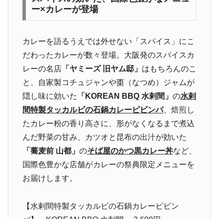
ー×カレーが登場
カレーを語るうえでは外せない「スパイス」にこ
だわったカレーが数々登場。大阪発のスパイスカ
レーの名店
「ヤミーズ 旧ヤム邸」
はもちろんのこ
と、自家製コチュジャンや棗（なつめ）ジャムが
隠し味に効いた
「KOREAN BBQ 水剌間」
の
水剌
間特製タッカルビの石鍋カレーピビンバ
、焙煎し
たカレー粉の香り高さに、形がなくなるまで煮込
んだ野菜の甘み、カツオと昆布の出汁が効いた
「蕎麦前 山都」
の
そば屋のかつ黒カレー丼
など、
国際色豊かな店舗がカレーの祭典限定メニューを
お届けします。
【水剌間特製タッカルビの石鍋カレーピビン