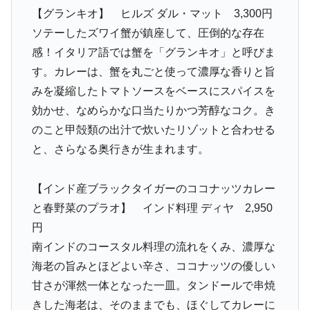
【グランキオ】 ヒルズ ダル・マット 3,300円
ソテーしたズワイ蟹が鎮座して、圧倒的な存在
感！イタリア語では蟹を「グランキオ」と呼びま
す。カレーは、蟹を丸ごと使って濃厚な香りと旨
みを凝縮したトマトソースをベースにスパイスを
効かせ、なめらかな口当たりかつ芳醇なコク。き
のこと甲殻類の出汁で炊いたリゾットと合わせる
と、さらなる奥行きが生まれます。
【インド産ブラックタイガーのココナッツカレー
と春野菜のプラオ】 インド料理 ディヤ 2,950
円
南インドのコースタル料理の流れをくみ、濃厚な
海老の旨みとほどよい辛さ、ココナッツの優しい
甘さが渾然一体となった一皿。タンドールで串焼
きした海老は、そのままでも、ほぐしてカレーに