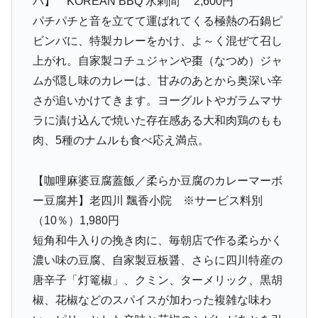
バ】 KOREAN BBQ 水剌間 2,600円
パチパチと音を立てて運ばれてくる極熱の石鍋ピ
ビンバに、特製カレーをかけ、よ～く混ぜて召し
上がれ。自家製コチュジャンや棗（なつめ）ジャ
ムが隠し味のカレーは、甘みのあとから奥深い辛
さが追いかけてきます。ヨーグルトやガラムマサ
ラに漬け込んで焼いた存在感ある大和肉鶏のもも
肉、5種のナムルも食べ応え満点。
【咖哩麻婆豆腐蓋飯／柔らか豆腐のカレーマーボ
ー豆腐丼】老四川 飄香小院 ※サービス料別
（10％）1,980円
短角和牛入りの挽き肉に、毎朝店で作る柔らかく
濃い味の豆腐、自家製豆板醤、さらに四川特産の
唐辛子「灯篭椒」、クミン、ターメリック、黒胡
椒、花椒などのスパイスが加わった複雑な味わ