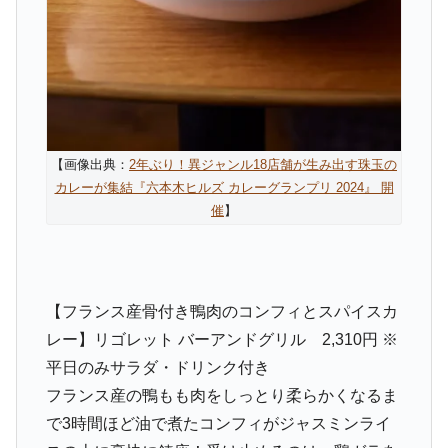
【画像出典：
2年ぶり！異ジャンル18店舗が生み出す珠玉の
カレーが集結『六本木ヒルズ カレーグランプリ 2024』 開
催
】
【フランス産骨付き鴨肉のコンフィとスパイスカ
レー】リゴレット バーアンドグリル 2,310円 ※
平日のみサラダ・ドリンク付き
フランス産の鴨もも肉をしっとり柔らかくなるま
で3時間ほど油で煮たコンフィがジャスミンライ