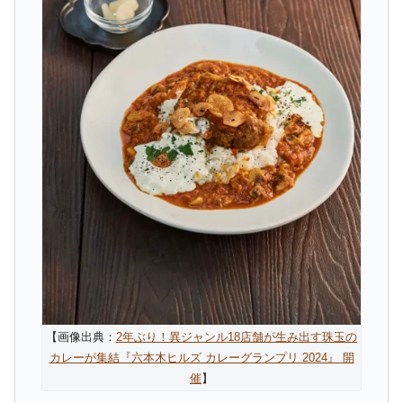
【画像出典：
2年ぶり！異ジャンル18店舗が生み出す珠玉の
カレーが集結『六本木ヒルズ カレーグランプリ 2024』 開
催
】