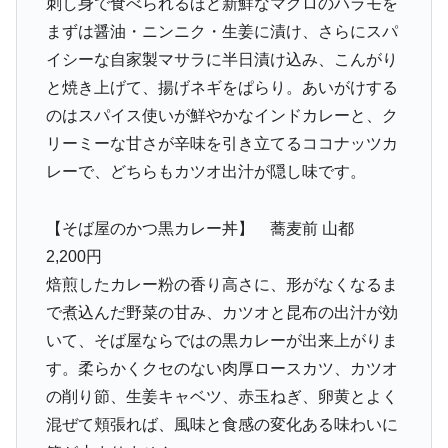
刺し身で食べられるほど新鮮なマグロのハラモを
まずは醤油・ニンニク・生姜に漬け、さらにスパ
イシーな自家製マサラに半日漬け込み、こんがり
と焼き上げて、揚げネギをぱらり。あいがけする
のはスパイス使いが鮮やかなインドカレーと、ク
リーミーな甘さが辛味を引き立てるココナッツカ
レーで、どちらもカツオ出汁が隠し味です。
【そば屋のかつ黒カレー丼】 蕎麦前 山都
2,200円
焙煎したカレー粉の香り高さに、形がなくなるま
で煮込んだ野菜の甘み、カツオと昆布の出汁が効
いて、そば屋ならではの黒カレーが出来上がりま
す。柔らかくクセのない肉厚ロースカツ、カツオ
の削り節、生姜キャベツ、赤玉ねぎ、卵黄とよく
混ぜて頬張れば、風味と食感の変化ある味わいに