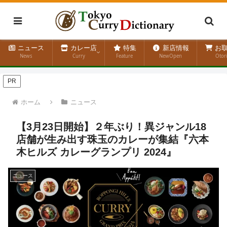
ニュース
カレー店
特集
新店情報
お取
News
Curry
Feature
NewOpen
Otor
PR
ホーム
ニュース
【3月23日開始】２年ぶり！異ジャンル18
店舗が生み出す珠玉のカレーが集結『六本
木ヒルズ カレーグランプリ 2024』
ニュース