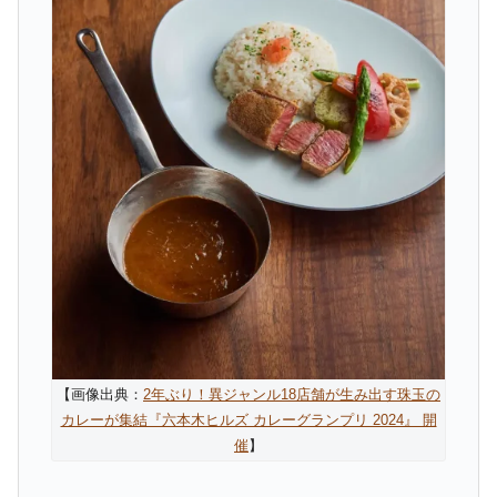
【画像出典：
2年ぶり！異ジャンル18店舗が生み出す珠玉の
カレーが集結『六本木ヒルズ カレーグランプリ 2024』 開
催
】