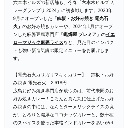
六本木ヒルズの新店舗も、今春「六本木ヒルズ カ
レーグランプリ 2024」に初参戦します。2023年
9月にオープンした
「鉄板・お好み焼き 電光石
火」
のお好み焼きカレーや、2024年1月にオープ
ンした麻婆豆腐専門店「
蝋燭屋 プレミア
」の
イエ
ローマジック麻婆ライス
など、見た目のインパク
トも強い新進気鋭の限定メニューをお届けしま
す。
【電光石火カリガリマキオカリー】 鉄板・お好
み焼き 電光石火 2,618円
広島お好み焼き専門店が放つのは、前代未聞のお
好み焼きカレー！ころんと真ん丸に仕上げたお好
み焼きの中には、なんとターメリックライスの塊
が。とろりと濃厚なココナッツカレーと、数十種
のスパイスを使った本格インドカレーをあいがけ