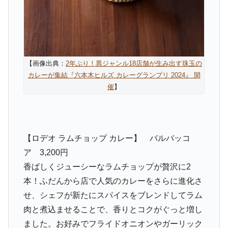
【画像出典：
2年ぶり！異ジャンル18店舗が生み出す珠玉の
カレーが集結『六本木ヒルズ カレーグランプリ 2024』 開
催
】
【ロデオ ラムチョップ カレー】 バルバッコ
ア 3,200円
香ばしくジューシーなラムチョップが贅沢に2
本！ふだんから店で人気のカレーをさらに進化さ
せ、シェフが新たにスパイスをブレンドしてラム
肉と煮込ませることで、香りとコクがぐっと増し
ました。お好みでフライドオニオンやガーリック