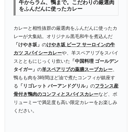
牛からラム、鴨まで。こだわりの厳選肉
をふんだんに使ったカレー
カレーと相性抜群の厳選肉をふんだんに使ったカ
レーが大集結。オリジナル黒毛和牛を煮込んだ
「けやき坂」
の
けやき坂 ビーフ サーロインの牛
カツ スパイシーカレー
や、羊スペアリブをスパイ
スとともにじっくり炊いた
「中国料理 ゴールデン
タイガー」
の
羊スペアリブの薬膳スープカレー
、
鴨もも肉を3時間ほど油で煮たコンフィが鎮座す
る
「リゴレット バーアンドグリル」
の
フランス産
骨付き鴨肉のコンフィとスパイスカレー
など、ボ
リューミーで満足度も高い限定カレーをお楽しみ
ください。