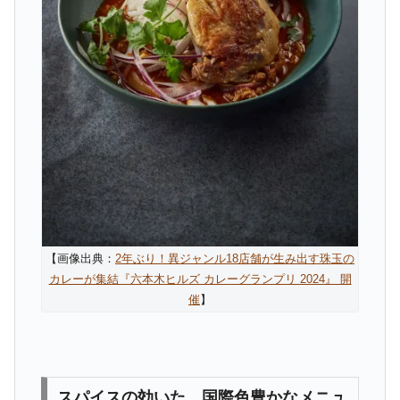
【画像出典：
2年ぶり！異ジャンル18店舗が生み出す珠玉の
カレーが集結『六本木ヒルズ カレーグランプリ 2024』 開
催
】
スパイスの効いた、国際色豊かなメニュ