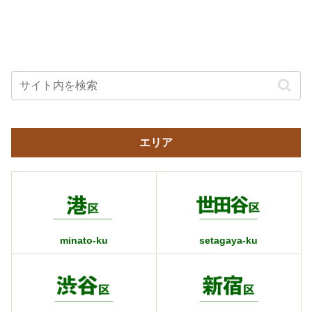
エリア
minato-ku
setagaya-ku