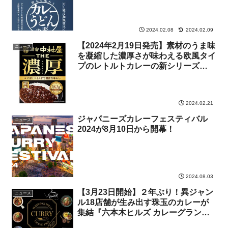
2024.02.08
2024.02.09
【2024年2月19日発売】素材のうま味
ニュース
を凝縮した濃厚さが味わえる欧風タイ
プのレトルトカレーの新シリーズ
「THE濃厚」
2024.02.21
ジャパニーズカレーフェスティバル
ニュース
2024が8月10日から開幕！
2024.08.03
【3月23日開始】２年ぶり！異ジャン
ニュース
ル18店舗が生み出す珠玉のカレーが
集結『六本木ヒルズ カレーグランプ
リ 2024』