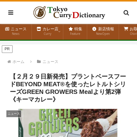
ニュース
カレー店
特集
新店情報
お取
News
Curry
Feature
NewOpen
Otor
PR
ホーム
ニュース
【２月２９日新発売】プラントベースフー
ドBEYOND MEAT®を使ったレトルトシリ
ーズGREEN GROWERS Mealより第2弾
《キーマカレー》
ニュース