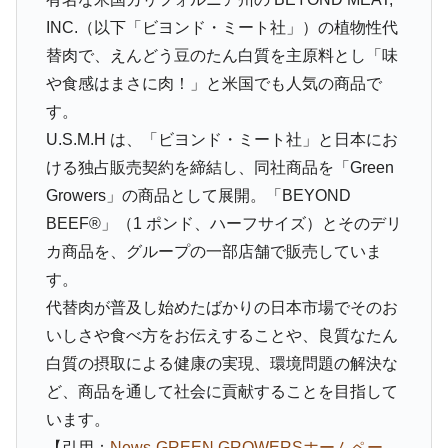
INC.（以下「ビヨンド・ミート社」）の植物性代
替肉で、えんどう豆のたん白質を主原料とし「味
や食感はまさに肉！」と米国でも人気の商品で
す。
U.S.M.H は、「ビヨンド・ミート社」と日本にお
ける独占販売契約を締結し、同社商品を「Green
Growers」の商品として展開。「BEYOND
BEEF®」（1 ポンド、ハーフサイズ）とそのデリ
カ商品を、グループの一部店舗で販売していま
す。
代替肉が普及し始めたばかりの日本市場でそのお
いしさや食べ方をお伝えすることや、良質なたん
白質の摂取による健康の実現、環境問題の解決な
ど、商品を通して社会に貢献することを目指して
います。
【引用：
News-GREEN GROWERSホームペー