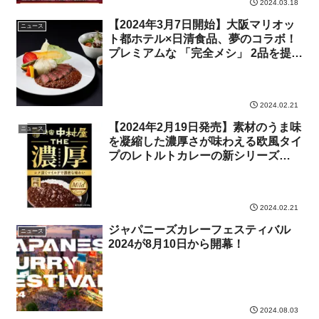
2024.03.18
【2024年3月7日開始】大阪マリオッ
ニュース
ト都ホテル×日清食品、夢のコラボ！
プレミアムな 「完全メシ」 2品を提供
開始
2024.02.21
【2024年2月19日発売】素材のうま味
ニュース
を凝縮した濃厚さが味わえる欧風タイ
プのレトルトカレーの新シリーズ
「THE濃厚」
2024.02.21
ジャパニーズカレーフェスティバル
ニュース
2024が8月10日から開幕！
2024.08.03