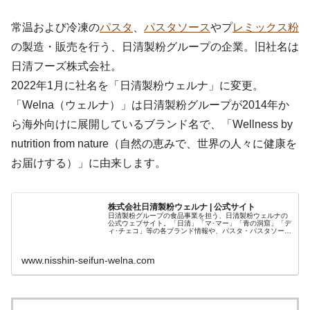
常温および冷凍の
パスタ
、
パスタソース
やプ
レミックス粉
の製造・販売を行う、日清製粉グループの企業。旧社名は
日清フーズ株式会社。
2022年1月に社名を「日清製粉ウェルナ」に変更。
「Welna（ウェルナ）」は日清製粉グループが2014年か
ら海外向けに展開しているブランド名で、「Wellness by
nutrition from nature（自然の恵みで、世界の人々に健康を
お届けする）」に由来します。
株式会社日清製粉ウェルナ | 公式サイト
日清製粉グループの食品事業を担う、日清製粉ウェルナの
公式ウェブサイト。「日清」「マ･マー」「青の洞窟」「デ
ィ･チェコ」等の各ブランド情報や、パスタ・パスタソー
ス・小麦粉・冷凍食品等の商品情報、レシピ、企業情報、
関連コンテンツなどをご紹介しま...
www.nisshin-seifun-welna.com