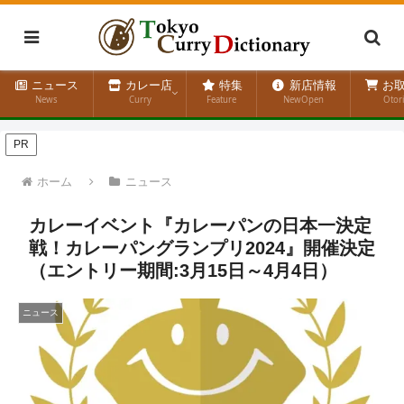
ニュース
カレー店
特集
新店情報
お取
News
Curry
Feature
NewOpen
Otor
PR
ホーム
ニュース
カレーイベント『カレーパンの日本一決定
戦！カレーパングランプリ2024』開催決定
（エントリー期間:3月15日～4月4日）
ニュース