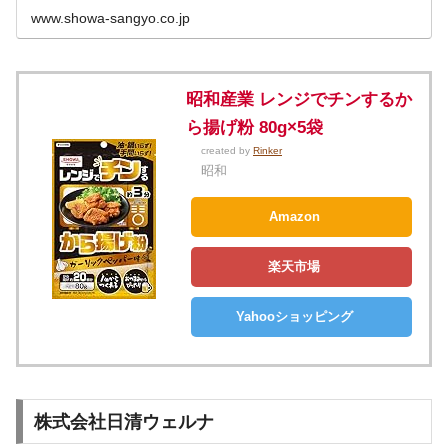
www.showa-sangyo.co.jp
昭和産業 レンジでチンするか
ら揚げ粉 80g×5袋
created by
Rinker
昭和
Amazon
楽天市場
Yahooショッピング
株式会社日清ウェルナ