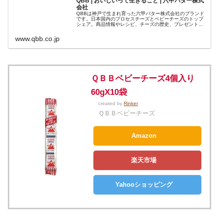
QBB | おいしいって生きること | 六甲バター株式
会社
QBBは神戸で生まれ育った六甲バター株式会社のブランド
です。日本国内のプロセスチーズとベビーチーズのトップ
シェア。商品情報やレシピ、チーズの歴史、プレゼントキ
ャンペーン紹介等。
www.qbb.co.jp
ＱＢＢベビーチーズ4個入り
60gX10袋
created by
Rinker
ＱＢＢベビーチーズ
Amazon
楽天市場
Yahooショッピング