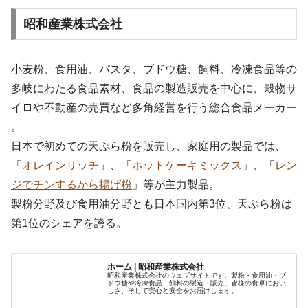
昭和産業株式会社
小麦粉、食用油、パスタ、ブドウ糖、飼料、冷凍食品等の
多岐にわたる食品素材、食品の製造販売を中心に、穀物サ
イロや不動産の売買など多角経営を行う総合食品メーカー
。
日本で初めての天ぷら粉を販売し、家庭用の製品では、
「
オレインリッチ
」、「
ホットケーキミックス
」、「
レン
ジでチンするから揚げ粉
」等が主力製品。
製粉分野及び食用油分野とも日本国内第3位、天ぷら粉は
第1位のシェアを誇る。
ホーム | 昭和産業株式会社
昭和産業株式会社のウェブサイトです。製粉・食用油・ブ
ドウ糖や冷凍食品、飼料の製造・販売。皆様の食卓におい
しさ、そして安心と安全をお届けします。