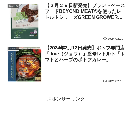
【２月２９日新発売】プラントベース
ニュース
フードBEYOND MEAT®を使ったレ
トルトシリーズGREEN GROWERS
Mealより第2弾《キーマカレー》
2024.02.29
【2024年2月12日発売】ポトフ専門店
ニュース
「Joie（ジョワ）」監修レトルト「ト
マトとハーブのポトフカレー」
2024.02.16
スポンサーリンク