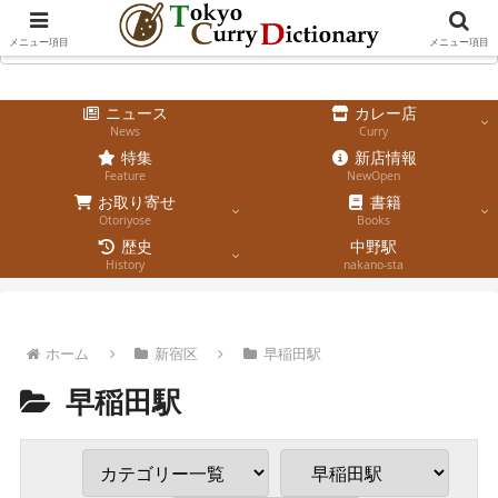
メニュー項目
メニュー項目
ニュース
カレー店
News
Curry
特集
新店情報
Feature
NewOpen
お取り寄せ
書籍
Otoriyose
Books
歴史
中野駅
History
nakano-sta
ホーム
新宿区
早稲田駅
早稲田駅