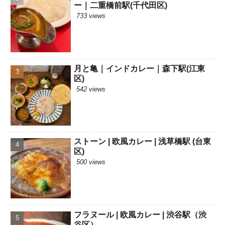
ー｜二重橋前駅(千代田区)
733 views
月と亀｜インドカレー｜森下駅(江東
区)
542 views
ストーン | 欧風カレー | 浅草橋駅 (台東
区)
500 views
フラヌール | 欧風カレー | 渋谷駅（渋
谷区）