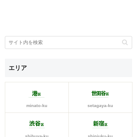
エリア
minato-ku
setagaya-ku
shinjuku-ku
shibuya-ku