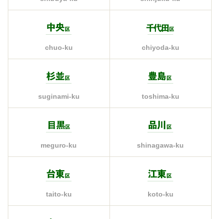
chiyoda-ku
chuo-ku
suginami-ku
toshima-ku
meguro-ku
shinagawa-ku
taito-ku
koto-ku