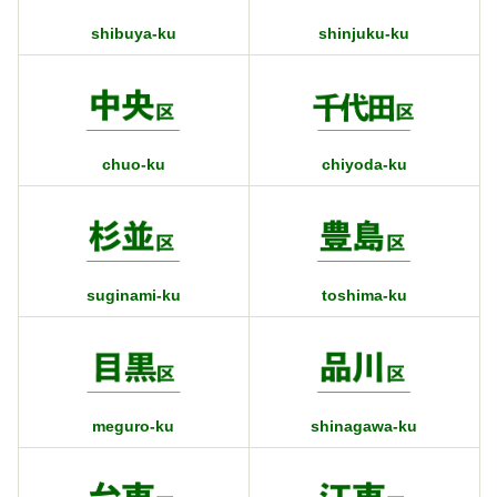
shibuya-ku
shinjuku-ku
chuo-ku
chiyoda-ku
suginami-ku
toshima-ku
meguro-ku
shinagawa-ku