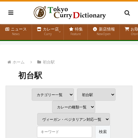
ニュース
カレー店
特集
新店情報
お取
News
Curry
Feature
NewOpen
Otor
ホーム
初台駅
初台駅