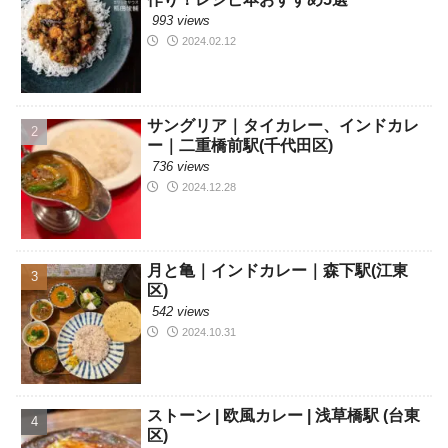
993 views
2024.02.12
サングリア｜タイカレー、インドカレ
ー｜二重橋前駅(千代田区)
736 views
2024.12.28
月と亀｜インドカレー｜森下駅(江東
区)
542 views
2024.10.31
ストーン | 欧風カレー | 浅草橋駅 (台東
区)