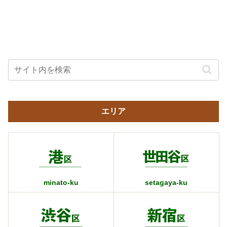
エリア
minato-ku
setagaya-ku