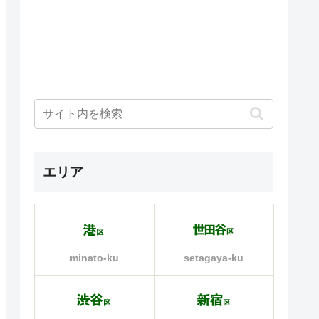
エリア
minato-ku
setagaya-ku