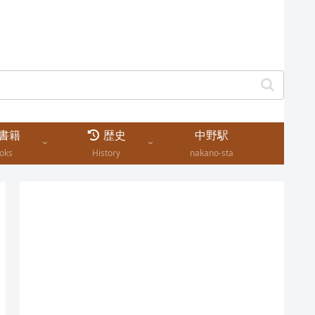
書籍
歴史
中野駅
oks
History
nakano-sta