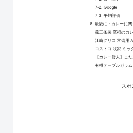
7-2. Google
7-3. 平均評価
8. 最後に：カレーに
燕三条製 至福のカ
江崎グリコ 常備用
コストコ 牧家 ミック
【カレー賢人】こだ
有機テーブルガラム
スポ