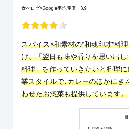
食べログ×Google平均評価：3.9
スパイス×和素材の“和魂印才”料
け、「翌日も味や香りを思い出し
料理」を作っていきたいと料理に
業スタイルで､カレーのほかにき
わせたお惣菜も提供しています。
目
1. 店名と特徴