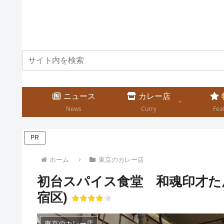
ニュース
カレー店
News
Curry
Fea
PR
ホーム
東京のカレー店
初台スパイス食堂 和魂印才た
宿区)
東京のカレー店