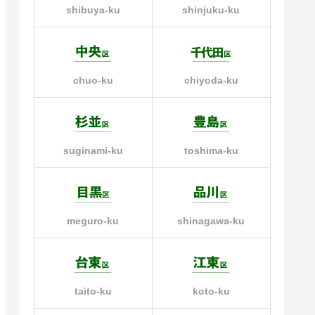
shinjuku-ku
shibuya-ku
chiyoda-ku
chuo-ku
suginami-ku
toshima-ku
meguro-ku
shinagawa-ku
taito-ku
koto-ku