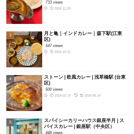
733 views
2024.12.28
月と亀｜インドカレー｜森下駅(江東
区)
547 views
2024.10.31
ストーン | 欧風カレー | 浅草橋駅 (台東
区)
500 views
2024.02.14
2024.05.14
スパイシーカリーハウス銀座半月 | ス
パイスカレー | 銀座駅（中央区）
448 views