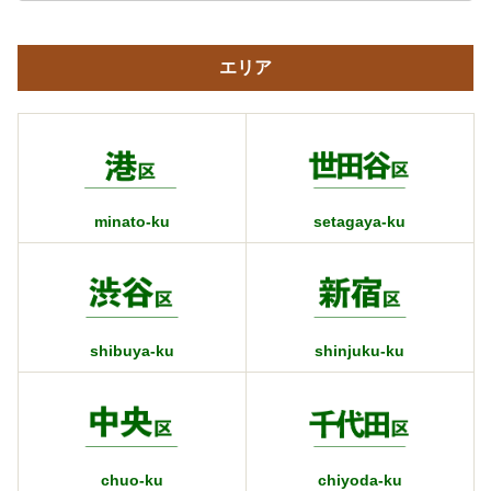
エリア
minato-ku
setagaya-ku
shibuya-ku
shinjuku-ku
chuo-ku
chiyoda-ku