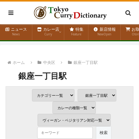
ニュース
カレー店
特集
新店情報
お取
News
Curry
Feature
NewOpen
Otor
ホーム
中央区
銀座一丁目駅
銀座一丁目駅