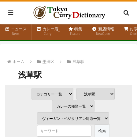
ニュース
カレー店
特集
新店情報
お取
News
Curry
Feature
NewOpen
Otor
ホーム
墨田区
浅草駅
浅草駅