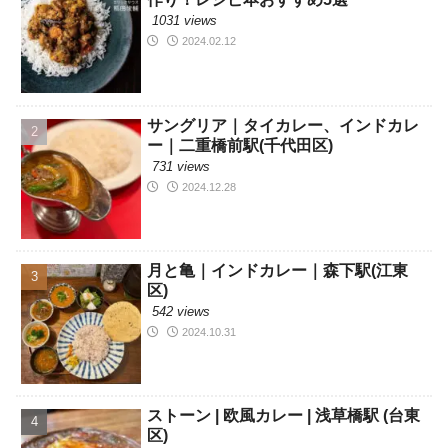
1031 views
2024.02.12
サングリア｜タイカレー、インドカレ
ー｜二重橋前駅(千代田区)
731 views
2024.12.28
月と亀｜インドカレー｜森下駅(江東
区)
542 views
2024.10.31
ストーン | 欧風カレー | 浅草橋駅 (台東
区)