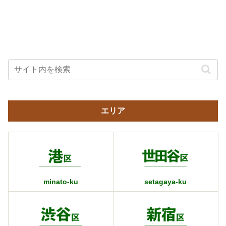
エリア
minato-ku
setagaya-ku