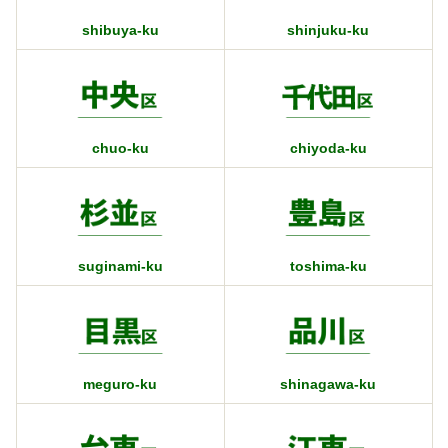
shibuya-ku
shinjuku-ku
chuo-ku
chiyoda-ku
suginami-ku
toshima-ku
meguro-ku
shinagawa-ku