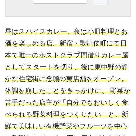
昼はスパイスカレー、夜は小皿料理とお
酒を楽しめる店。新宿・歌舞伎町にて日
本で唯一のホストクラブ間借りカレー屋
としてスタートを切り、後に東中野の静
かな住宅街に念願の実店舗をオープン。
体調を崩したことをきっかけに、 野菜が
苦手だった店主が「自分でもおいしく食
べられる野菜料理をつくりたい」と、新
鮮で美味しい有機野菜やフルーツを中心