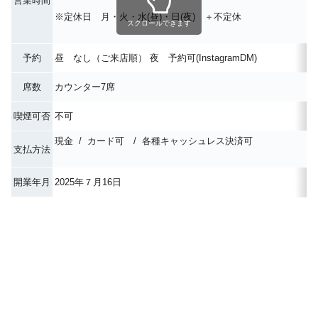
営業時間
※定休日 月・火・水(昼)・日(夜) ＋不定休
スクロールできます
予約
昼 なし（ご来店順） 夜 予約可(InstagramDM)
席数
カウンター7席
喫煙可否
不可
現金 / カード可 / 各種キャッシュレス決済可
支払方法
開業年月
2025年７月16日