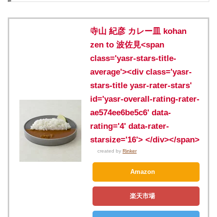
寺山 紀彦 カレー皿 kohan
zen to 波佐見<span
class='yasr-stars-title-
average'><div class='yasr-
stars-title yasr-rater-stars'
id='yasr-overall-rating-rater-
ae574ee6be5c6' data-
rating='4' data-rater-
starsize='16'> </div></span>
created by
Rinker
Amazon
楽天市場