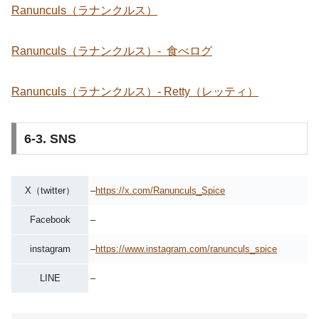
Ranunculs（ラナンクルス）
Ranunculs（ラナンクルス）- 食べログ
Ranunculs（ラナンクルス）- Retty（レッティ）
6-3. SNS
X（twitter）
–
https://x.com/Ranunculs_Spice
Facebook
–
instagram
–
https://www.instagram.com/ranunculs_spice
LINE
–