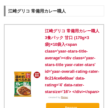
江崎グリコ 常備用カレー職人
江崎グリコ 常備用カレー職人
3食パック 甘口 (170g×3
袋)×10袋入<span
class='yasr-stars-title-
average'><div class='yasr-
stars-title yasr-rater-stars'
id='yasr-overall-rating-rater-
8c214ce6e6bae' data-
rating='4' data-rater-
starsize='16'> </div></span>
created by
Rinker
Amazon