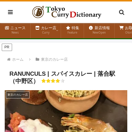
ニュース
カレー店
特集
新店情報
お取
News
Curry
Feature
NewOpen
Otor
PR
ホーム
東京のカレー店
RANUNCULS | スパイスカレー | 落合駅
（中野区）
東京のカレー店