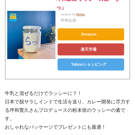
っ」
created by
Rinker
坪和企画
Amazon
楽天市場
Yahooショッピング
牛乳と混ぜるだけでラッシーに？！
日本で脱サラしインドで生活を送り、カレー開発に尽力す
る坪和寛久さんプロデュースの粉末状のラッシーの素で
す。
おしゃれなパッケージでプレゼントにも最適！