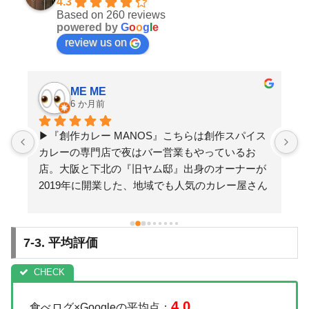
4.3
Based on 260 reviews
powered by
G
o
o
g
l
e
review us on
ME ME
6 か月前
待
▶︎『創作カレー MANOS』こちらは創作スパイス
満
カレーの専門店で夜はバー営業もやっているお
ば
店。大阪と下北の『旧ヤム邸』出身のオーナーが
レ
2019年に開業した、地域でも人気のカレー屋さん
です◎今回は休日の夜にディナーで訪問しました
が
♪場所は三軒茶屋駅北口から徒歩8分、茶沢通り沿
か
いにお店があります。お店は赤レンガの外観に木
7-3. 平均評価
！
製の重厚な扉が印象的な、どこか隠れ家のような
菜
雰囲気。店内はヴィンテージ調の落ち着いた内観
ぞ
で、カウンター席も用意されているので1人でも
入りやすい印象です◎ディナーは夜限定のカレー
4.0
食べログ×Googleの平均点：