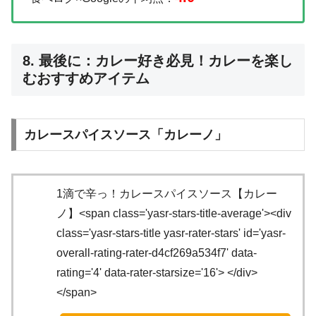
し
や一品メニューなど多様なラインナップ。バー営
し
業もしているためアルコールメニューも充実して
ま
います✨本日いただいたもの⬇️▪️魔の果 1,600円ディ
8. 最後に：カレー好き必見！カレーを楽し
パ
ナー限定の名物メニューのこちら。店内の黒板に
むおすすめアイテム
）
ある3種類のカレーに豆のダルカレーもすべて混
と
ぜ込んで、スパイスとお出汁でバランスを整えた
温
特別仕様のカレーです♪今回はアサリやチキン、
食
大根など具材がたっぷり。具材もカレーの種類は
カレースパイスソース「カレーノ」
。
多いですが、全体としてきちんとまとまって、そ
な
のままでも混ぜても美味しい組み合わせでした◎
おすすめの辛さ追加をしましたが、体感はココイ
1滴で辛っ！カレースパイスソース【カレー
チ1辛ほど。スパイスの風味をしっかり感じつつ
辛すぎない絶妙なバランスでした✨▫️超馬告（台湾
ノ】<span class='yasr-stars-title-average'><div
山椒）焼酎 800円馬告焼酎「CHILL GREEN」に
class='yasr-stars-title yasr-rater-stars' id='yasr-
台湾山椒の馬告を漬け込んで香りをさらに強めた
overall-rating-rater-d4cf269a534f7' data-
一杯✨柑橘の爽やかな香りと、山椒のようなスパ
rating='4' data-rater-starsize='16'> </div>
イシーさが特徴でした。ソーダ割りにするとキレ
</span>
がよくカレーとの相性もバッチリです♪総じてカ
レーは抜群においしいですし、店内の落ち着いた