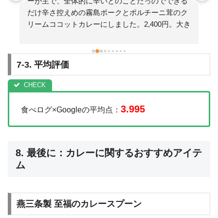
る
内される。広々としていて居心地いい。昼はココ
ク
ットカレーの提供のみとのこと。4〜5種類くらい
き
から選べた。限定？ぽい霧島ポークとポルチーニ
結
茸のクリームココットカレーを選択。2400円。パ
食
ートナーはチキンカレーを選択。辛いと注意を受
味
けていたが、クリームココットカレーは少しマイ
7-3. 平均評価
ルドかもお肉は柔らかくきのこの旨みが出ててと
てもおいしかった！※辛いの苦手な方は昼のカレ
ーのメニューはどれも難しいと思うので夜に鉄板
焼きを堪能することをおすすめする…鉄板焼きも
3.995
食べログ×Googleの平均点：
とてもおいしいチキンカレーは結構辛い、パート
ナーは汗だくになりながら食べてた、でも美味し
いご飯と福神漬け、らっきょうはおかわり自由口
8. 最後に：カレーに関するおすすめアイテ
コミでご飯が多いと見かけたので覚悟していた
ム
が、ちょうどよかった。パートナーはおかわりし
ていた。ルーの量が割と多いので男性はおかわり
するくらいがちょうどいいかも。最初から大盛り
頼んでる方もいらっしゃった。
燕三条製 至福のカレースプーン