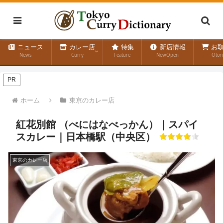
ニュース
カレー店
特集
新店情報
お取
News
Curry
Feature
NewOpen
Otor
PR
ホーム
東京のカレー店
紅花別館 （べにはなべっかん）｜スパイ
スカレー｜日本橋駅（中央区）
東京のカレー店