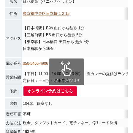
店名
紅花別館 (ベニハナベッカン)
住所
東京都中央区日本橋 1-2-15
【日本橋駅】B9b 出口から徒歩 1分
【三越前駅】B5 出口から徒歩 5分
アクセス
【東京駅】日本橋口 出口から徒歩 7分
日本橋駅から164m
電話番号
050-5456-4906
【平日】11:00～14:00 (LO 13:30) ※カレーの提供はラン
営業時間
定休日：土日祝・年末年始
スクロールできます
オンライン予約はこちら
予約
席数
104席、個室なし
不可
喫煙可否
現金、クレジットカード、電子マネー、QRコード決済
支払方法
1937年
開業年月