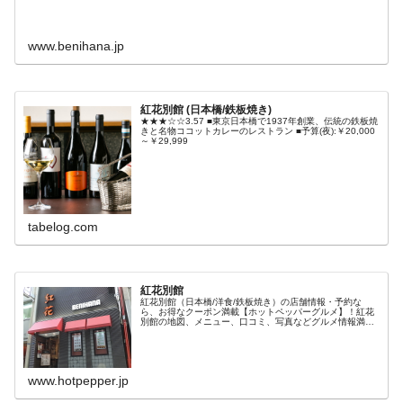
www.benihana.jp
紅花別館 (日本橋/鉄板焼き)
★★★☆☆3.57 ■東京日本橋で1937年創業、伝統の鉄板焼
きと名物ココットカレーのレストラン ■予算(夜):￥20,000
～￥29,999
tabelog.com
紅花別館
紅花別館（日本橋/洋食/鉄板焼き）の店舗情報・予約な
ら、お得なクーポン満載【ホットペッパーグルメ】！紅花
別館の地図、メニュー、口コミ、写真などグルメ情報満載
です！
www.hotpepper.jp