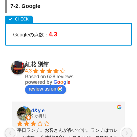
7-2. Google
4.3
Googleの点数：
紅花 別館
4.3
Based on 638 reviews
powered by
G
o
o
g
l
e
review us on
たいやき
11 か月前
レ
2025/9 土曜昼12時ごろ訪問並びなし、二階席に案