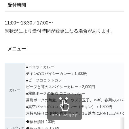
受付時間
11:00〜13:30／17:00〜
※状況により受付時間が変更になる場合があります。
メニュー
●ココットカレー
チキンのスパイシーカレー：1,800円
●ビーフココットカレー
ビーフと茸のスパイシーカレー：2,000円
カレー
●霧島ポークの角煮 ココットカレー
霧島ポークの角煮、豆腐、ウズラ玉子、ネギ、春菊のスパイシー
●真空パックのココットカレー（チキン）：1,800円
お持ち帰りに便利な真空パック。3日以内にお召し上がりく
スクロールできます
◆福神漬け 100円
トッピング
◆らっきょう 150円