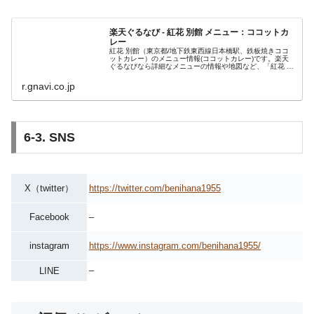
楽天ぐるなび - 紅花 別館 メニュー：ココットカ
レー
紅花 別館（東京都/地下鉄東西線日本橋駅、鉄板焼きココ
ットカレー）のメニュー情報(ココットカレー)です。楽天
ぐるなびなら詳細なメニューの情報や地図など、「紅花 別
館」の情報が満載です。東京日本橋で1937年に創業、伝統
の鉄板焼きと名物ココッ...
r.gnavi.co.jp
6-3. SNS
X（twitter）
https://twitter.com/benihana1955
Facebook
–
instagram
https://www.instagram.com/benihana1955/
–
LINE