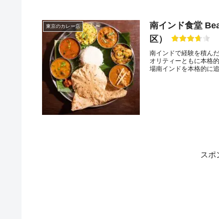
南インド食堂 Be
東京のカレー店
区）
南インドで経験を積ん
オリティーともに本格
場南インドを本格的に
スポ