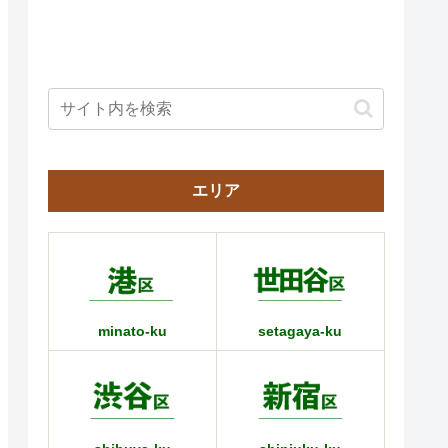
エリア
minato-ku
setagaya-ku