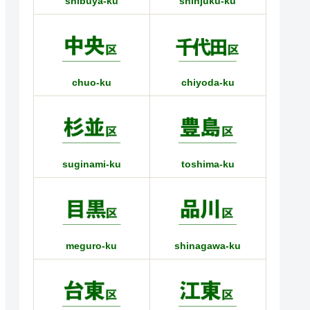
shibuya-ku
shinjuku-ku
chuo-ku
chiyoda-ku
suginami-ku
toshima-ku
meguro-ku
shinagawa-ku