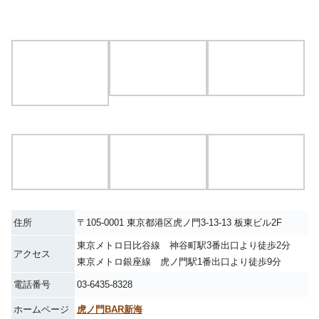
住所
〒105-0001 東京都港区虎ノ門3-13-13 板東ビル2F
東京メトロ日比谷線 神谷町駅3番出口より徒歩2分
アクセス
東京メトロ銀座線 虎ノ門駅1番出口より徒歩9分
電話番号
03-6435-8328
ホームページ
虎ノ門BAR新海
[月～金] 11:00～15:00（L.O.14:30）
営業時間
[月～金] 17:00～26:00（L.O.25:00）
定休日：土、日、祝祭日