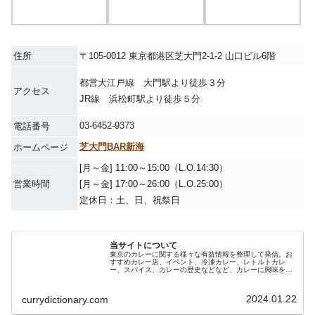
都営大江戸線 大門駅より徒歩３分
アクセス
JR線 浜松町駅より徒歩５分
03-6452-9373
電話番号
芝大門BAR新海
ホームページ
[月～金] 11:00～15:00（L.O.14:30）
営業時間
[月～金] 17:00～26:00（L.O.25:00）
定休日：土、日、祝祭日
当サイトについて
東京のカレーに関する様々な有益情報を整理して発信。お
すすめカレー店、イベント、冷凍カレー、レトルトカレ
ー、スパイス、カレーの歴史などなど、カレーに興味をも
った方が更にカレーの事を深く知って頂ける情報をお届け
します。カレーの更なる発展と進化、カレー文化の定着に
向けて取り組んで参ります。
2024.01.22
currydictionary.com
https://currydictionary.com/about/profile”]
メンバー紹介