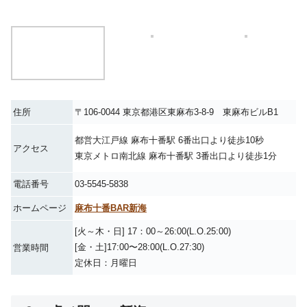
住所
〒106-0044 東京都港区東麻布3-8-9 東麻布ビルB1
都営大江戸線 麻布十番駅 6番出口より徒歩10秒
アクセス
東京メトロ南北線 麻布十番駅 3番出口より徒歩1分
電話番号
03-5545-5838
ホームページ
麻布十番BAR新海
[火～木・日] 17：00～26:00(L.O.25:00)
[金・土]17:00〜28:00(L.O.27:30)
営業時間
定休日：月曜日
２．虎ノ門BAR新海
神谷町・虎ノ門の和モダンで落ち着いた雰囲気の