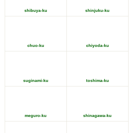
chuo-ku
chiyoda-ku
suginami-ku
toshima-ku
meguro-ku
shinagawa-ku
taito-ku
koto-ku