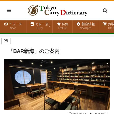
ニュース
カレー店
特集
新店情報
お取
News
Curry
Feature
NewOpen
Otor
PR
「BAR新海」のご案内