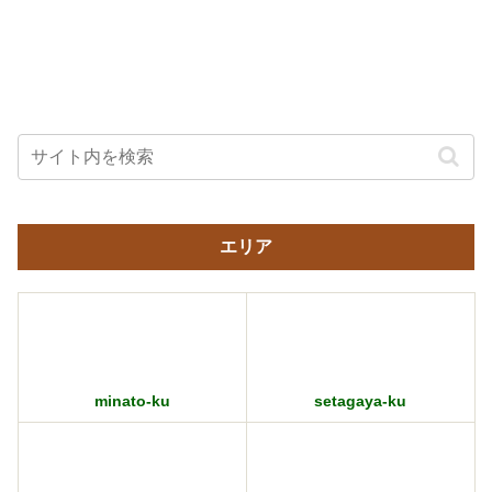
エリア
minato-ku
setagaya-ku
shibuya-ku
shinjuku-ku