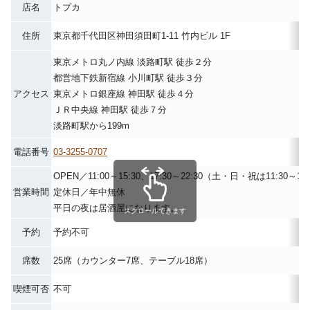
店名
トプカ
住所
東京都千代田区神田須田町1-11 竹内ビル 1F
東京メトロ丸ノ内線 淡路町駅 徒歩２分
都営地下鉄新宿線 小川町駅 徒歩３分
アクセス
東京メトロ銀座線 神田駅 徒歩４分
ＪＲ中央線 神田駅 徒歩７分
淡路町駅から199m
電話番号
03-3255-0707
OPEN／11:00～15:30、17:30～22:30（土・日・祝は11:30～18
営業時間
定休日／年中無休
平日の夜は居酒屋になります。
スクロールできます
予約
予約不可
席数
25席（カウンター7席、テーブル18席）
喫煙可否
不可