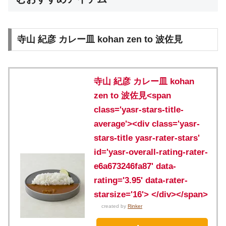
寺山 紀彦 カレー皿 kohan zen to 波佐見
寺山 紀彦 カレー皿 kohan
zen to 波佐見<span
class='yasr-stars-title-
average'><div class='yasr-
stars-title yasr-rater-stars'
id='yasr-overall-rating-rater-
e6a673246fa87' data-
rating='3.95' data-rater-
starsize='16'> </div></span>
created by
Rinker