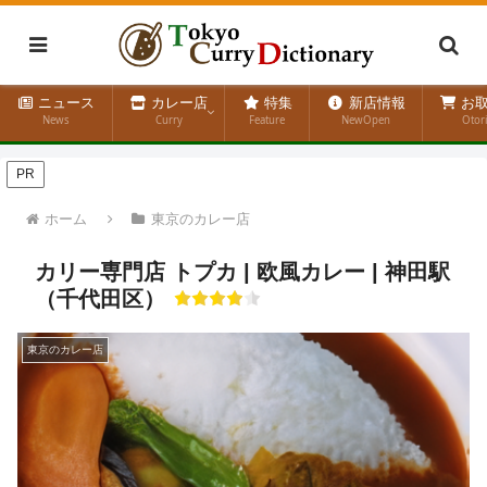
ニュース
カレー店
特集
新店情報
お取
News
Curry
Feature
NewOpen
Otor
PR
ホーム
東京のカレー店
カリー専門店 トプカ | 欧風カレー | 神田駅
（千代田区）
東京のカレー店