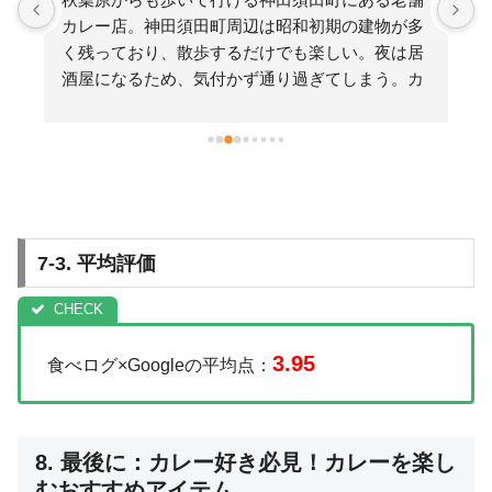
。
カレー店。神田須田町周辺は昭和初期の建物が多
く残っており、散歩するだけでも楽しい。夜は居
酒屋になるため、気付かず通り過ぎてしまう。カ
払
レーは食べられるが合いがけはランチのみとの
マ
事。カレーはインドカリーと欧風カリーの二刀
た
流。今回は欧風の「牛すじ野菜カリー」をいただ
く。ドロっと粘度の高い仕上がり。一方で濃度は
旨
そこまで濃くなく食べやすい。しっかりした辛さ
玉
がありつつも、溶け込んだ野菜の甘みも加わり、
7-3. 平均評価
も
こちらも強過ぎず心地よい辛さ。ルウと一体化し
の
た牛すじは、モチッとした食感と噛み締めた時の
甘みが最後まで飽きさせない。野菜は別仕立てで
い
作られており、ルウに乗せる形で提供される。形
3.95
食べログ×Googleの平均点：
が崩れる事なく、また本来のルウの味を邪魔しな
き
い方法だ。食べ進める度に「もっと欲しい」と本
能的に欲する美味さ。美味い！
8. 最後に：カレー好き必見！カレーを楽し
むおすすめアイテム