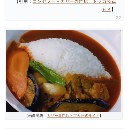
【引用：
コンセプト – カリー専門店 トプカ公式
ＨＰ
】
【画像出典：
カリー専門店トプカ公式サイト
】