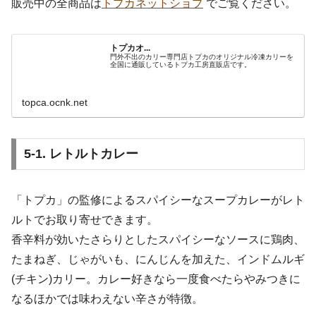
販売中の全商品は
トプカネットショプ
でご覧ください。
トプカオ...
門外不出のカリー専門店トプカのオリジナル冷凍カリーを
全国に通販しているトプカ工房直販店です。
topca.ocnk.net
5-1. レトルトカレー
「トプカ」の監修によるスパイシーなスープカレーがレト
ルトでお取り寄せできます。
香辛料が効いたさらりとしたスパイシーなソースに鶏肉、
たまねぎ、じゃがいも、にんじんを加えた、インドムルギ
(チキン)カリー。カレー好きなら一度食べたらやみつきに
なるほかでは味わえない辛さが特徴。