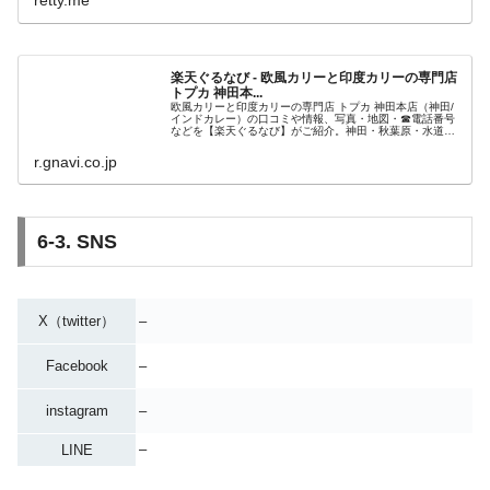
retty.me
楽天ぐるなび - 欧風カリーと印度カリーの専門店
トプカ 神田本...
欧風カリーと印度カリーの専門店 トプカ 神田本店（神田/
インドカレー）の口コミや情報、写真・地図・☎電話番号
などを【楽天ぐるなび】がご紹介。神田・秋葉原・水道橋
周辺のカレー情報も掲載。
r.gnavi.co.jp
6-3. SNS
X（twitter）
–
Facebook
–
instagram
–
–
LINE