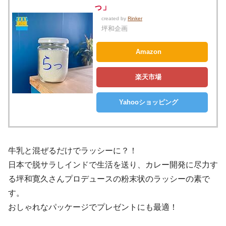
っ」
created by
Rinker
坪和企画
Amazon
楽天市場
Yahooショッピング
牛乳と混ぜるだけでラッシーに？！
日本で脱サラしインドで生活を送り、カレー開発に尽力す
る坪和寛久さんプロデュースの粉末状のラッシーの素で
す。
おしゃれなパッケージでプレゼントにも最適！