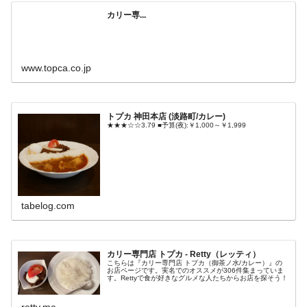
カリー専...
www.topca.co.jp
トプカ 神田本店 (淡路町/カレー)
★★★☆☆3.79 ■予算(夜):￥1,000～￥1,999
tabelog.com
カリー専門店 トプカ - Retty（レッティ）
こちらは『カリー専門店 トプカ（御茶ノ水/カレー）』の
お店ページです。実名でのオススメが306件集まっていま
す。Rettyで食が好きなグルメな人たちからお店を探そう！