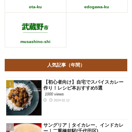
ota-ku
edogawa-ku
musashino-shi
人気記事（年間）
【初心者向け】自宅でスパイスカレー
作り！レシピ本おすすめ5選
1000 views
2024.02.12
サングリア｜タイカレー、インドカレ
ー｜二重橋前駅(千代田区)