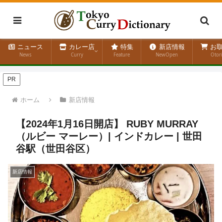
ニュース
カレー店
特集
新店情報
お取
News
Curry
Feature
NewOpen
Otor
PR
ホーム
新店情報
【2024年1月16日開店】 RUBY MURRAY
（ルビー マーレー）| インドカレー | 世田
谷駅（世田谷区）
新店情報