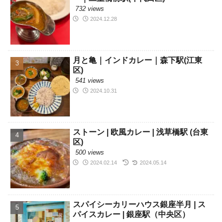
732 views
2024.12.28
月と亀｜インドカレー｜森下駅(江東
区)
541 views
2024.10.31
ストーン | 欧風カレー | 浅草橋駅 (台東
区)
500 views
2024.02.14
2024.05.14
スパイシーカリーハウス銀座半月 | ス
パイスカレー | 銀座駅（中央区）