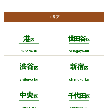
エリア
minato-ku
setagaya-ku
shibuya-ku
shinjuku-ku
chuo-ku
chiyoda-ku