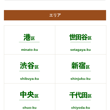
エリア
minato-ku
setagaya-ku
shibuya-ku
shinjuku-ku
chuo-ku
chiyoda-ku