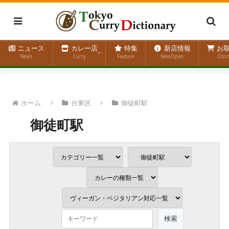
ニュース
カレー店
特集
新店情報
お取
News
Curry
Feature
NewOpen
Otor
ホーム
台東区
御徒町駅
御徒町駅