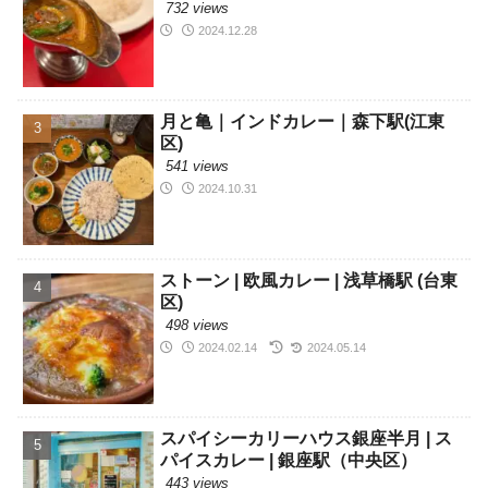
732 views
2024.12.28
月と亀｜インドカレー｜森下駅(江東
区)
541 views
2024.10.31
ストーン | 欧風カレー | 浅草橋駅 (台東
区)
498 views
2024.02.14
2024.05.14
スパイシーカリーハウス銀座半月 | ス
パイスカレー | 銀座駅（中央区）
443 views